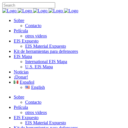
Sobre
Contacto
Película
otros videos
EIS Expuesto
EIS Material Expuesto
Kit de herramientas para defensores
EIS Mapa
International EIS Mapa
U.S. EIS Mapa
Noticias
¡Donar!
Español
English
Sobre
Contacto
Película
otros videos
EIS Expuesto
EIS Material Expuesto
Kit de herramientas para defensores